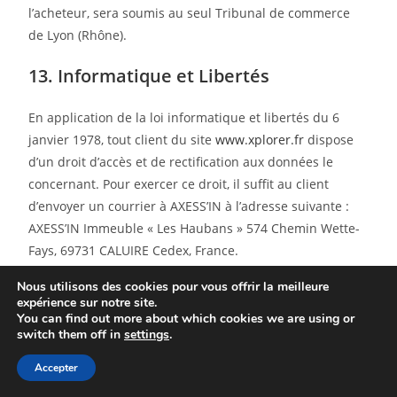
l’acheteur, sera soumis au seul Tribunal de commerce
de Lyon (Rhône).
13. Informatique et Libertés
En application de la loi informatique et libertés du 6
janvier 1978, tout client du site
www.xplorer.fr
dispose
d’un droit d’accès et de rectification aux données le
concernant. Pour exercer ce droit, il suffit au client
d’envoyer un courrier à AXESS’IN à l’adresse suivante :
AXESS’IN Immeuble « Les Haubans » 574 Chemin Wette-
Fays, 69731 CALUIRE Cedex, France.
Nous utilisons des cookies pour vous offrir la meilleure
14. Informations légales
expérience sur notre site.
You can find out more about which cookies we are using or
AXESS’IN
switch them off in
settings
.
Immeuble « Les Haubans »
Accepter
574 Chemin Wette-Fays